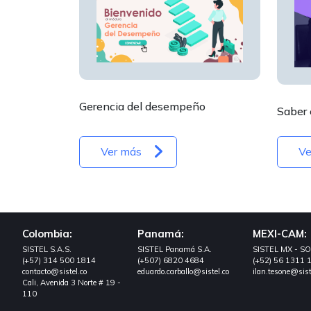
Gerencia del desempeño
Saber 
Ver más
Ve
Colombia:
Panamá:
MEXI-CAM:
SISTEL S.A.S.
SISTEL Panamá S.A.
SISTEL MX - S
(+57) 314 500 1814
(+507) 6820 4684
(+52) 56 1311 
contacto@sistel.co
eduardo.carballo@sistel.co
ilan.tesone@sist
Cali, Avenida 3 Norte # 19 -
110