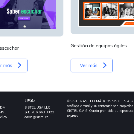
Gestión de equipos ágiles
escuchar
r más
Ver más
USA:
© SISTEMAS TELEMÁTICOS SISTEL S.A.S. Tod
catálogo virtual y su contenido son propi
ODA
SISTEL USA LLC
SISTEL S.A.S. Queda prohibida su reproducció
1493
(+1) 786 668 3822
expresa.
el.co
david@sistel.co