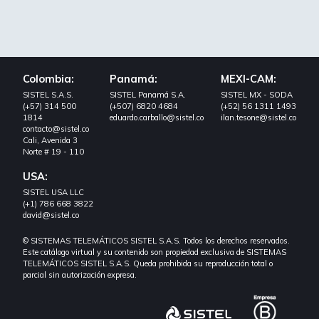
Colombia:
Panamá:
MEXI-CAM:
SISTEL S.A.S.
SISTEL Panamá S.A.
SISTEL MX - SODA
(+57) 314 500
(+507) 6820 4684
(+52) 56 1311 1493
1814
eduardo.carballo@sistel.co
ilan.tesone@sistel.co
contacto@sistel.co
Cali, Avenida 3
Norte # 19 - 110
USA:
SISTEL USA LLC
(+1) 786 668 3822
david@sistel.co
© SISTEMAS TELEMÁTICOS SISTEL S.A.S. Todos los derechos reservados.
Este catálogo virtual y su contenido son propiedad exclusiva de SISTEMAS
TELEMÁTICOS SISTEL S.A.S. Queda prohibida su reproducción total o
parcial sin autorización expresa.