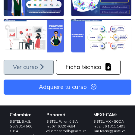
Ver curso
Ficha técnica
Adquiere tu curso
Colombia:
Panamá:
MEXI-CAM:
SISTEL S.A.S.
SISTEL Panamá S.A.
SISTEL MX - SODA
(+57) 314 500
(+507) 6820 4684
(+52) 56 1311 1493
1814
eduardo.carballo@sistel.co
ilan.tesone@sistel.co