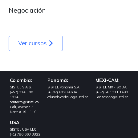
Negociación
Ver cursos
Colombia:
Panamá:
MEXI-CAM:
SISTEL S.A.S.
SISTEL Panamá S.A.
SISTEL MX - SODA
(+57) 314 500
(+507) 6820 4684
(+52) 56 1311 1493
1814
eduardo.carballo@sistel.co
ilan.tesone@sistel.co
contacto@sistel.co
Cali, Avenida 3
Norte # 19 - 110
USA:
SISTEL USA LLC
(+1) 786 668 3822