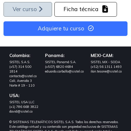
Ver curso
Ficha técnica
Adquiere tu curso
Colombia:
Panamá:
MEXI-CAM:
SISTEL S.A.S.
SISTEL Panamá S.A.
SISTEL MX - SODA
(+57) 314 500
(+507) 6820 4684
(+52) 56 1311 1493
1814
eduardo.carballo@sistel.co
ilan.tesone@sistel.co
contacto@sistel.co
Cali, Avenida 3
Norte # 19 - 110
USA:
SISTEL USA LLC
(+1) 786 668 3822
david@sistel.co
© SISTEMAS TELEMÁTICOS SISTEL S.A.S. Todos los derechos reservados.
Este catálogo virtual y su contenido son propiedad exclusiva de SISTEMAS