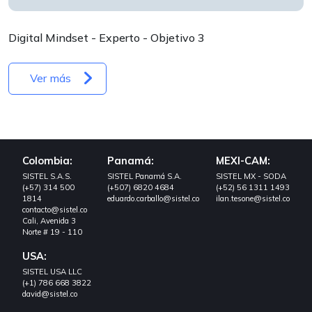
Digital Mindset - Experto - Objetivo 3
Ver más
Colombia:
Panamá:
MEXI-CAM:
SISTEL S.A.S.
SISTEL Panamá S.A.
SISTEL MX - SODA
(+57) 314 500
(+507) 6820 4684
(+52) 56 1311 1493
1814
eduardo.carballo@sistel.co
ilan.tesone@sistel.co
contacto@sistel.co
Cali, Avenida 3
Norte # 19 - 110
USA:
SISTEL USA LLC
(+1) 786 668 3822
david@sistel.co